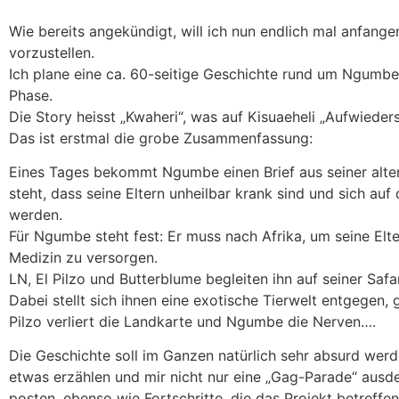
Wie bereits angekündigt, will ich nun endlich mal anfang
vorzustellen.
Ich plane eine ca. 60-seitige Geschichte rund um Ngumbe 
Phase.
Die Story heisst „Kwaheri“, was auf Kisuaeheli „Aufwieder
Das ist erstmal die grobe Zusammenfassung:
Eines Tages bekommt Ngumbe einen Brief aus seiner alte
steht, dass seine Eltern unheilbar krank sind und sich a
werden.
Für Ngumbe steht fest: Er muss nach Afrika, um seine Elte
Medizin zu versorgen.
LN, El Pilzo und Butterblume begleiten ihn auf seiner Safar
Dabei stellt sich ihnen eine exotische Tierwelt entgegen, g
Pilzo verliert die Landkarte und Ngumbe die Nerven….
Die Geschichte soll im Ganzen natürlich sehr absurd werd
etwas erzählen und mir nicht nur eine „Gag-Parade“ ausd
posten, ebenso wie Fortschritte, die das Projekt betreffen