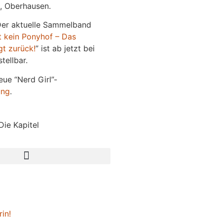
, Oberhausen.
Der aktuelle Sammelband
t kein Ponyhof – Das
gt zurück!
” ist ab jetzt bei
tellbar.
eue “Nerd Girl”-
ung
.
Die Kapitel
rin!