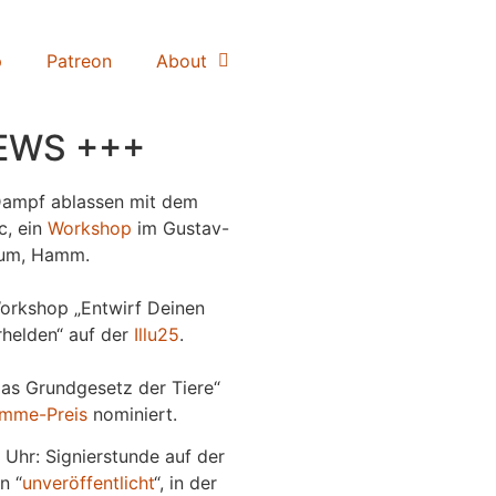
p
Patreon
About
EWS +++
Dampf ablassen mit dem
c, ein
Workshop
im Gustav-
um, Hamm.
orkshop „Entwirf Deinen
helden“ auf der
Illu25
.
Das Grundgesetz der Tiere“
imme-Preis
nominiert.
 Uhr: Signierstunde auf der
n “
unveröffentlicht
“, in der