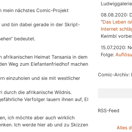
Ludwiggalerie
en mein nächstes Comic-Projekt
08.08.2020: 
“
Das
L
eben
is
und bin dabei gerade in der Skript-
Internet schlä
Kwimbi vorbes
sehen“ bedeutet.
15.07.2020: N
Folge:
Auflös
n afrikanischen Heimat Tansania in dem
uf den Weg zum Elefantenfriedhof machen
Comic-Archiv: 
rn einzuholen und sie mit westlicher
i durch die afrikanische Wildnis.
efährliche Verfolger lauern ihnen auf, El
RSS-Feed
en, ich möchte aber auch wirklich
enken. Ich werde hier ab und zu Skizzen
Alles d
.