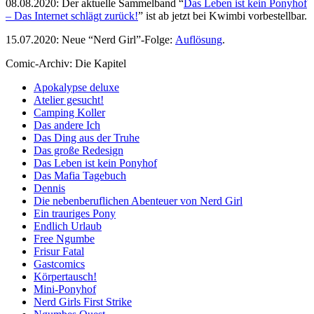
08.08.2020: Der aktuelle Sammelband “
Das
L
eben
ist kein Ponyhof
– Das Internet schlägt zurück!
” ist ab jetzt bei Kwimbi vorbestellbar.
15.07.2020: Neue “Nerd Girl”-Folge:
Auflösung
.
Comic-Archiv: Die Kapitel
Apokalypse deluxe
Atelier gesucht!
Camping Koller
Das andere Ich
Das Ding aus der Truhe
Das große Redesign
Das Leben ist kein Ponyhof
Das Mafia Tagebuch
Dennis
Die nebenberuflichen Abenteuer von Nerd Girl
Ein trauriges Pony
Endlich Urlaub
Free Ngumbe
Frisur Fatal
Gastcomics
Körpertausch!
Mini-Ponyhof
Nerd Girls First Strike