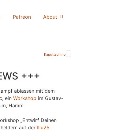
p
Patreon
About
Kaputtschino
EWS +++
Dampf ablassen mit dem
c, ein
Workshop
im Gustav-
um, Hamm.
orkshop „Entwirf Deinen
helden“ auf der
Illu25
.