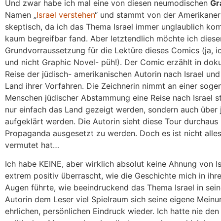
Und zwar habe ich mal eine von diesen neumodischen
Gr
Namen „
Israel verstehen
“ und stammt von der Amerikane
skeptisch, da ich das Thema Israel immer unglaublich kom
kaum begreifbar fand. Aber letztendlich möchte ich diesen
Grundvorraussetzung für die Lektüre dieses Comics (ja, 
und nicht Graphic Novel- püh!). Der Comic erzählt in d
Reise der jüdisch- amerikanischen Autorin nach Israel un
Land ihrer Vorfahren. Die Zeichnerin nimmt an einer soge
Menschen jüdischer Abstammung eine Reise nach Israel sti
nur einfach das Land gezeigt werden, sondern auch über 
aufgeklärt werden. Die Autorin sieht diese Tour durchaus k
Propaganda ausgesetzt zu werden. Doch es ist nicht alles
vermutet hat…
Ich habe KEINE, aber wirklich absolut keine Ahnung von I
extrem positiv überrascht, wie die Geschichte mich in ih
Augen führte, wie beeindruckend das Thema Israel in seine
Autorin dem Leser viel Spielraum sich seine eigene Meinu
ehrlichen, persönlichen Eindruck wieder. Ich hatte nie de