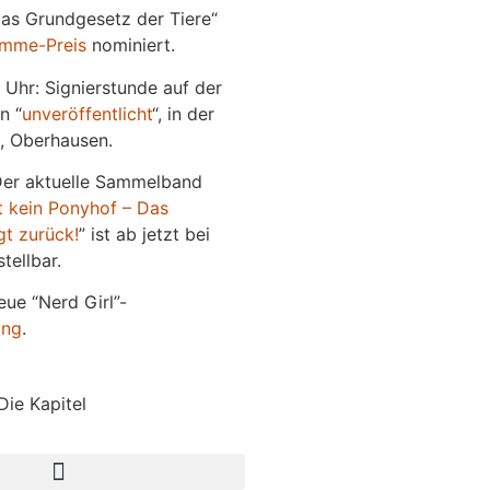
Das Grundgesetz der Tiere“
imme-Preis
nominiert.
 Uhr: Signierstunde auf der
n “
unveröffentlicht
“, in der
, Oberhausen.
Der aktuelle Sammelband
t kein Ponyhof – Das
gt zurück!
” ist ab jetzt bei
tellbar.
eue “Nerd Girl”-
ung
.
Die Kapitel