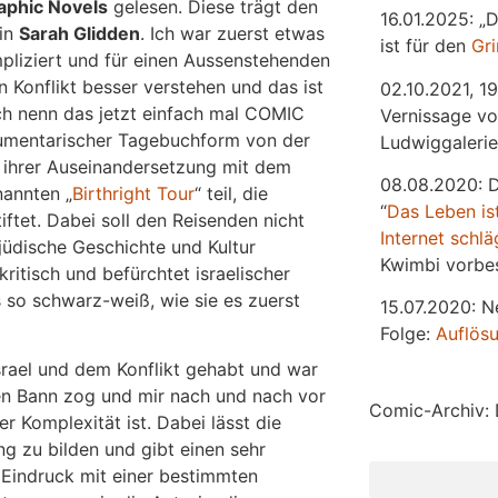
aphic Novels
gelesen. Diese trägt den
16.01.2025: „
rin
Sarah Glidden
. Ich war zuerst etwas
ist für den
Gr
pliziert und für einen Aussenstehenden
 Konflikt besser verstehen und das ist
02.10.2021, 19
ich nenn das jetzt einfach mal COMIC
Vernissage vo
okumentarischer Tagebuchform von der
Ludwiggalerie
d ihrer Auseinandersetzung mit dem
08.08.2020: 
nannten „
Birthright Tour
“ teil, die
“
Das
L
eben
is
ftet. Dabei soll den Reisenden nicht
Internet schlä
jüdische Geschichte und Kultur
Kwimbi vorbes
ritisch und befürchtet israelischer
 so schwarz-weiß, wie sie es zuerst
15.07.2020: N
Folge:
Auflös
srael und dem Konflikt gehabt und war
ren Bann zog und mir nach und nach vor
Comic-Archiv: 
r Komplexität ist. Dabei lässt die
ng zu bilden und gibt einen sehr
n Eindruck mit einer bestimmten