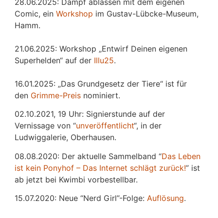
28.06.2025: Dampf ablassen mit dem eigenen
Comic, ein
Workshop
im Gustav-Lübcke-Museum,
Hamm.
21.06.2025: Workshop „Entwirf Deinen eigenen
Superhelden“ auf der
Illu25
.
16.01.2025: „Das Grundgesetz der Tiere“ ist für
den
Grimme-Preis
nominiert.
02.10.2021, 19 Uhr: Signierstunde auf der
Vernissage von “
unveröffentlicht
“, in der
Ludwiggalerie, Oberhausen.
08.08.2020: Der aktuelle Sammelband “
Das
L
eben
ist kein Ponyhof – Das Internet schlägt zurück!
” ist
ab jetzt bei Kwimbi vorbestellbar.
15.07.2020: Neue “Nerd Girl”-Folge:
Auflösung
.