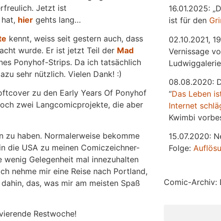
reulich. Jetzt ist
16.01.2025: „
 hat,
hier
gehts lang…
ist für den
Gr
te
kennt, weiss seit gestern auch, dass
02.10.2021, 19
cht wurde. Er ist jetzt Teil der
Mad
Vernissage vo
es Ponyhof-Strips. Da ich tatsächlich
Ludwiggalerie
zu sehr nützlich. Vielen Dank! :)
08.08.2020: 
oftcover zu den Early Years Of Ponyhof
“
Das
L
eben
is
och zwei Langcomicprojekte, die aber
Internet schlä
Kwimbi vorbes
den zu haben. Normalerweise bekomme
15.07.2020: N
 in die USA zu meinen Comiczeichner-
Folge:
Auflös
te wenig Gelegenheit mal innezuhalten
 Ich nehme mir eine Reise nach Portland,
Comic-Archiv: 
 dahin, das, was mir am meisten Spaß
vierende Restwoche!