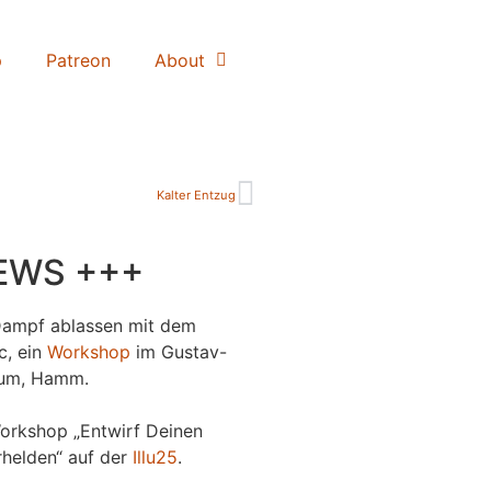
p
Patreon
About
Kalter Entzug
EWS +++
Dampf ablassen mit dem
c, ein
Workshop
im Gustav-
um, Hamm.
orkshop „Entwirf Deinen
helden“ auf der
Illu25
.