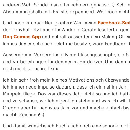
anderen Web-Sondermann-Teilnehmern genauso. :) Sehr erf
Abstimmungshalbzeit. Es ist so spannend. Wer noch nicht
Und noch ein paar Neuigkeiten: Wer meine
Facebook-Sei
der Ponyhof jetzt auch für Android-Geräte lesefertig gema
Dog Comics App
und enthält ausserdem ein Making Of ein
keines dieser schlauen Telefone besitze, wäre Feedback da
Ausserdem in Vorbereitung: Neue Plüschgeschöpfe, ein S
und Vorbereitungen für den neuen Hardcover. Und dann n
noch nicht spruchreif sind…
Ich bin sehr froh mein kleines Motivationsloch überwun
ich immer neue Impulse dadurch, dass ich einmal im Jahr
Kumpeln fliege. Das war dieses Jahr nicht so und ich hat
und zu schauen, wo ich eigentlich stehe und was ich will.
Oregon aber für nächstes Jahr vor und mache einfach bis
macht: Zeichnen! :)
Und damit wünsche ich Euch auch noch eine schöne moti