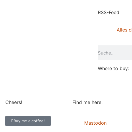
RSS-Feed
Alles d
Where to buy:
Cheers!
Find me here:
Buy me a coffee!
Mastodon