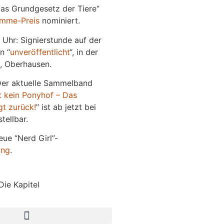
Das Grundgesetz der Tiere“
imme-Preis
nominiert.
 Uhr: Signierstunde auf der
n “
unveröffentlicht
“, in der
, Oberhausen.
Der aktuelle Sammelband
t kein Ponyhof – Das
gt zurück!
” ist ab jetzt bei
tellbar.
eue “Nerd Girl”-
ung
.
Die Kapitel