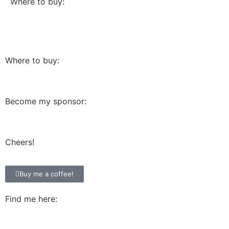
Where to buy:
Where to buy:
Become my sponsor:
Cheers!
Buy me a coffee!
Find me here: