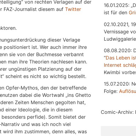
hteiligung“ von rechten Verlagen auf der
16.01.2025: „
r FAZ-Journalist diesem auf
Twitter
ist für den
Gr
02.10.2021, 19
ktoren.
Vernissage vo
Ludwiggalerie
einungsunterdrückung dieser Verlage
 positioniert ist. Wer auch immer ihre
08.08.2020: 
 wenn sie von der Buchmesse verbannt
“
Das
L
eben
is
nen man ihre Theorien nachlesen kann.
Internet schlä
hrer ungünstigen Platzierung auf der
Kwimbi vorbes
scheint es nicht so wichtig bestellt.
15.07.2020: N
den Opfer-Mythos, den der betreffende
Folge:
Auflös
 benutzen dabei die Wortwahl „ins Ghetto
nderen Zeiten Menschen gegolten hat,
 einer Ideologie, die in diesem
Comic-Archiv: 
 besonders perfide). Somit bietet der
-Narrativ und was ich noch viel
ft wird ihm zustimmen, denn alles, was