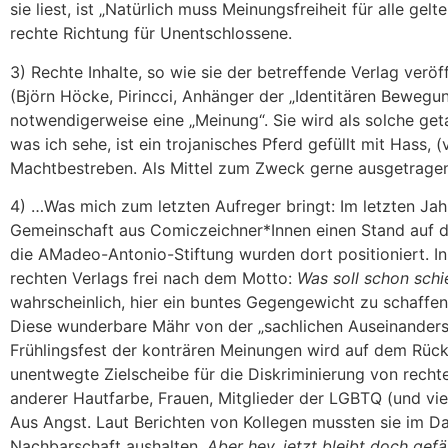
sie liest, ist „Natürlich muss Meinungsfreiheit für alle gelte
rechte Richtung für Unentschlossene.
3) Rechte Inhalte, so wie sie der betreffende Verlag veröf
(Björn Höcke, Pirincci, Anhänger der „Identitären Bewegu
notwendigerweise eine „Meinung“. Sie wird als solche getar
was ich sehe, ist ein trojanisches Pferd gefüllt mit Hass,
Machtbestreben. Als Mittel zum Zweck gerne ausgetrage
4) …Was mich zum letzten Aufreger bringt: Im letzten Jah
Gemeinschaft aus Comiczeichner*Innen einen Stand auf d
die AMadeo-Antonio-Stiftung wurden dort positioniert. I
rechten Verlags frei nach dem Motto:
Was soll schon schi
wahrscheinlich, hier ein buntes Gegengewicht zu schaffen.
Diese wunderbare Mähr von der „sachlichen Auseinander
Frühlingsfest der konträren Meinungen wird auf dem Rück
unentwegte Zielscheibe für die Diskriminierung von rechte
anderer Hautfarbe, Frauen, Mitglieder der LGBTQ (und vie
Aus Angst. Laut Berichten von Kollegen mussten sie im D
Nachbarschaft aushalten.
Aber hey, jetzt bleibt doch gef