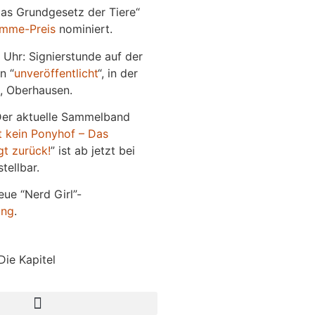
Das Grundgesetz der Tiere“
imme-Preis
nominiert.
 Uhr: Signierstunde auf der
n “
unveröffentlicht
“, in der
, Oberhausen.
Der aktuelle Sammelband
t kein Ponyhof – Das
gt zurück!
” ist ab jetzt bei
tellbar.
eue “Nerd Girl”-
ung
.
Die Kapitel