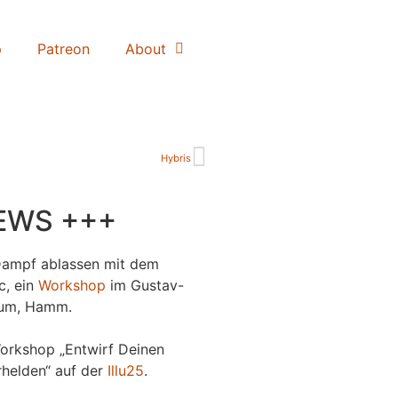
p
Patreon
About
Hybris
EWS +++
Dampf ablassen mit dem
c, ein
Workshop
im Gustav-
um, Hamm.
orkshop „Entwirf Deinen
helden“ auf der
Illu25
.