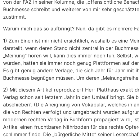
von der FAZ in seiner Kolumne, die „offensichtliche Benac
Buchmesse schreibt und weiterer von mir sehr geschätzte
zustimmt.
Warum mich das so aufbringt? Nun, da gibt es mehrere Fa
1) Zum Einen ist mir nicht ersichtlich, weshalb es eine M
darstellt, wenn deren Stand nicht zentral in der Buchmesse
„Meinung“ hören will, kann dies immer noch tun. Selbst,
würden, hätten sie immer noch genug Plattformen auf de
Es gibt genug andere Verlage, die sich Jahr für Jahr mit i
Buchmesse begnügen müssen. Um deren „Meinungsfreiheit“ 
2) Mit diesem Artikel reproduziert Herr Platthaus exakt 
Verlag schon seit letztem Jahr in den Umlauf bringt. Sie
abschieben“. (Die Aneignung von Vokabular, welches in a
die von Rechten verfolgt und umgebracht wurden aufgrund
modernen rechten Verlag in Buchform propagiert wird, ist
Artikel einen fruchtbaren Nährboden für das rechte Opfer
schlimmer finde: Die „bürgerliche Mitte“ seiner Leserscha