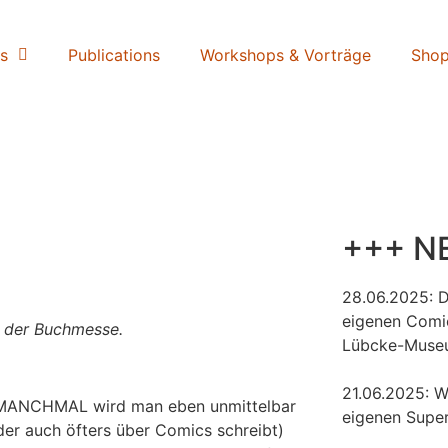
s
Publications
Workshops & Vorträge
Sho
+++ N
28.06.2025: 
eigenen Comi
r der Buchmesse.
Lübcke-Muse
21.06.2025: W
er MANCHMAL wird man eben unmittelbar
eigenen Super
(der auch öfters über Comics schreibt)