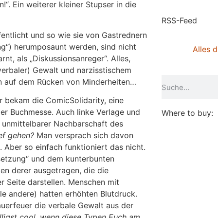
n!“. Ein weiterer kleiner Stupser in die
RSS-Feed
fentlicht und so wie sie von Gastrednern
ng“) herumposaunt werden, sind nicht
Alles d
nt, als „Diskussionsanreger“. Alles,
 (verbaler) Gewalt und narzisstischem
n auf dem Rücken von Minderheiten…
r bekam die ComicSolidarity, eine
er Buchmesse. Auch linke Verlage und
Where to buy:
n unmittelbarer Nachbarschaft des
ef gehen?
Man versprach sich davon
 Aber so einfach funktioniert das nicht.
setzung“ und dem kunterbunten
en derer ausgetragen, die die
r Seite darstellen. Menschen mit
le andere) hatten erhöhten Blutdruck.
auerfeuer die verbale Gewalt aus der
älligst cool, wenn diese Typen Euch am