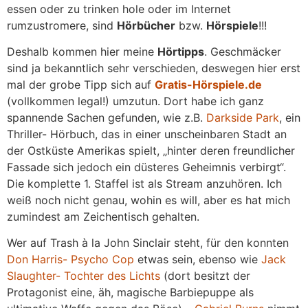
essen oder zu trinken hole oder im Internet
rumzustromere, sind
Hörbücher
bzw.
Hörspiele
!!!
Deshalb kommen hier meine
Hörtipps
. Geschmäcker
sind ja bekanntlich sehr verschieden, deswegen hier erst
mal der grobe Tipp sich auf
Gratis-Hörspiele.de
(vollkommen legal!) umzutun. Dort habe ich ganz
spannende Sachen gefunden, wie z.B.
Darkside Park
, ein
Thriller- Hörbuch, das in einer unscheinbaren Stadt an
der Ostküste Amerikas spielt, „hinter deren freundlicher
Fassade sich jedoch ein düsteres Geheimnis verbirgt“.
Die komplette 1. Staffel ist als Stream anzuhören. Ich
weiß noch nicht genau, wohin es will, aber es hat mich
zumindest am Zeichentisch gehalten.
Wer auf Trash à la John Sinclair steht, für den konnten
Don Harris- Psycho Cop
etwas sein, ebenso wie
Jack
Slaughter- Tochter des Lichts
(dort besitzt der
Protagonist eine, äh, magische Barbiepuppe als