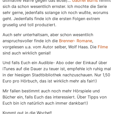
ultimative Waffe gegen das Böse)…
Gabriel Burns
nimmt
sich da schon wesentlich ernster. Ich mochte die Serie
sehr gerne, jedenfalls solange ich noch wußte, worums
geht. Jedenfalls finde ich die ersten Folgen extrem
gruselig und toll produziert.
Auch sehr unterhaltsam, aber schon wesentlich
anspruchsvoller finde ich die
Brenner- Romane
,
vorgelesen u.a. vom Autor selber, Wolf Haas. Die
Filme
sind auch wirklich genial!
Und falls Euch ein Audible- Abo oder der Einkauf über
iTunes auf die Dauer zu teuer ist, empfehle ich ruhig mal
in der hiesigen Stadtbibliothek nachzuschauen. Nur 1,50
Euro pro Hörbuch, das ist wirklich mehr als fair!:)
Mir fallen bestimmt auch noch mehr Hörspiele und
Bücher ein, falls Euch das interessiert. Über Tipps von
Euch bin ich natürlich auch immer dankbar!:)
Kommt gut in die Woche!!