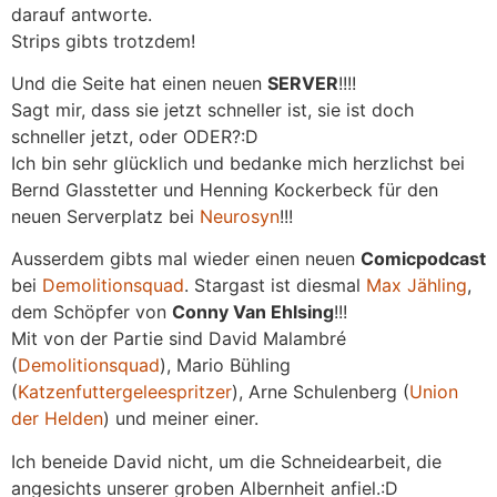
darauf antworte.
Strips gibts trotzdem!
Und die Seite hat einen neuen
SERVER
!!!!
Sagt mir, dass sie jetzt schneller ist, sie ist doch
schneller jetzt, oder ODER?:D
Ich bin sehr glücklich und bedanke mich herzlichst bei
Bernd Glasstetter und Henning Kockerbeck für den
neuen Serverplatz bei
Neurosyn
!!!
Ausserdem gibts mal wieder einen neuen
Comicpodcast
bei
Demolitionsquad
. Stargast ist diesmal
Max Jähling
,
dem Schöpfer von
Conny Van Ehlsing
!!!
Mit von der Partie sind David Malambré
(
Demolitionsquad
), Mario Bühling
(
Katzenfuttergeleespritzer
), Arne Schulenberg (
Union
der Helden
) und meiner einer.
Ich beneide David nicht, um die Schneidearbeit, die
angesichts unserer groben Albernheit anfiel.:D