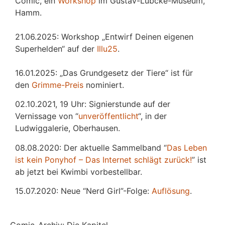
Comic, ein
Workshop
im Gustav-Lübcke-Museum,
Hamm.
21.06.2025: Workshop „Entwirf Deinen eigenen
Superhelden“ auf der
Illu25
.
16.01.2025: „Das Grundgesetz der Tiere“ ist für
den
Grimme-Preis
nominiert.
02.10.2021, 19 Uhr: Signierstunde auf der
Vernissage von “
unveröffentlicht
“, in der
Ludwiggalerie, Oberhausen.
08.08.2020: Der aktuelle Sammelband “
Das
L
eben
ist kein Ponyhof – Das Internet schlägt zurück!
” ist
ab jetzt bei Kwimbi vorbestellbar.
15.07.2020: Neue “Nerd Girl”-Folge:
Auflösung
.