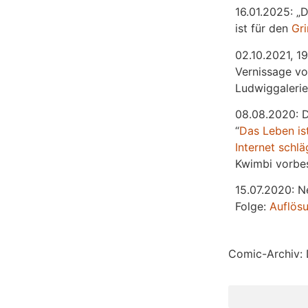
16.01.2025: „
ist für den
Gr
02.10.2021, 19
Vernissage vo
Ludwiggalerie
08.08.2020: 
“
Das
L
eben
is
Internet schlä
Kwimbi vorbes
15.07.2020: N
Folge:
Auflös
Comic-Archiv: 