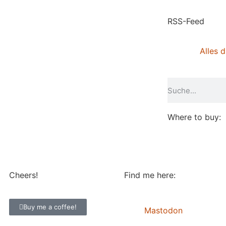
RSS-Feed
Alles d
Where to buy:
Cheers!
Find me here:
Buy me a coffee!
Mastodon