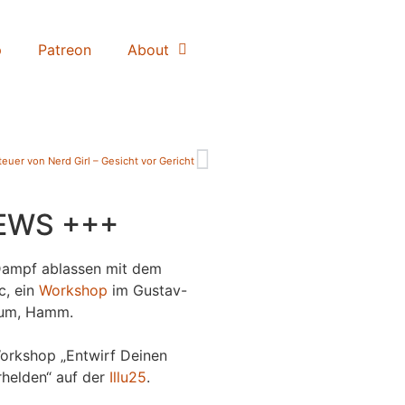
p
Patreon
About
uer von Nerd Girl – Gesicht vor Gericht
EWS +++
Dampf ablassen mit dem
c, ein
Workshop
im Gustav-
um, Hamm.
orkshop „Entwirf Deinen
helden“ auf der
Illu25
.