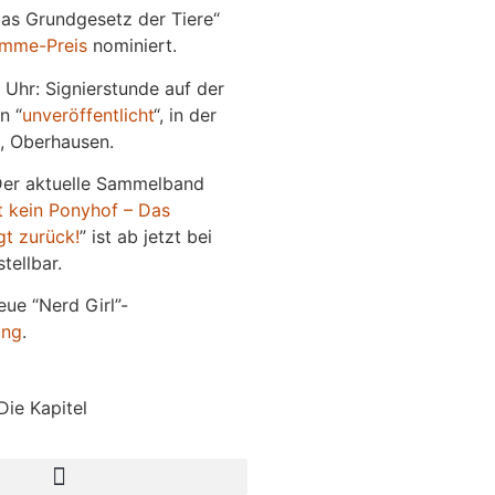
Das Grundgesetz der Tiere“
imme-Preis
nominiert.
 Uhr: Signierstunde auf der
n “
unveröffentlicht
“, in der
, Oberhausen.
Der aktuelle Sammelband
t kein Ponyhof – Das
gt zurück!
” ist ab jetzt bei
tellbar.
eue “Nerd Girl”-
ung
.
Die Kapitel