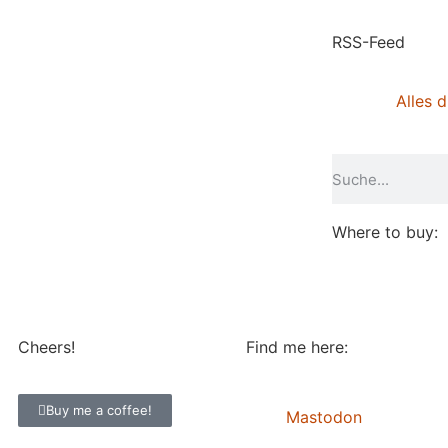
RSS-Feed
Alles d
Where to buy:
Cheers!
Find me here:
Buy me a coffee!
Mastodon