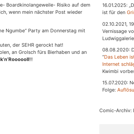
se- Boardkinolangeweile- Risiko auf dem
16.01.2025: „
ch, wenn mein nächster Post wieder
ist für den
Gr
02.10.2021, 19
ome Ngumbe“ Party am Donnerstag mit
Vernissage vo
Ludwiggalerie
euten, der SEHR gerockt hat!
08.08.2020: 
olen, an Grolsch fürs Bierhaben und an
“
Das
L
eben
is
k’n’Roooooll
!!!
Internet schlä
Kwimbi vorbes
15.07.2020: N
Folge:
Auflös
Comic-Archiv: 