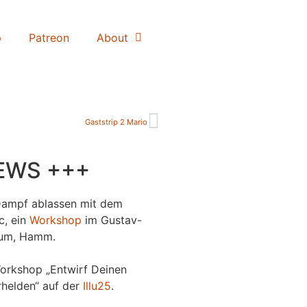
p
Patreon
About
Gaststrip 2 Mario
EWS +++
Dampf ablassen mit dem
c, ein
Workshop
im Gustav-
um, Hamm.
orkshop „Entwirf Deinen
helden“ auf der
Illu25
.