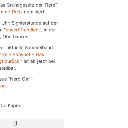
Das Grundgesetz der Tiere“
imme-Preis
nominiert.
 Uhr: Signierstunde auf der
n “
unveröffentlicht
“, in der
, Oberhausen.
Der aktuelle Sammelband
t kein Ponyhof – Das
gt zurück!
” ist ab jetzt bei
tellbar.
eue “Nerd Girl”-
ung
.
Die Kapitel