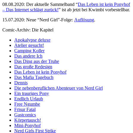
08.08.2020: Der aktuelle Sammelband “
Das
L
eben
ist kein Ponyhof
– Das Internet schlägt zurück!
” ist ab jetzt bei Kwimbi vorbestellbar.
15.07.2020: Neue “Nerd Girl”-Folge:
Auflösung
.
Comic-Archiv: Die Kapitel
Apokalypse deluxe
Atelier gesucht!
Camping Koller
Das andere Ich
Das Ding aus der Truhe
Das große Redesign
Das Leben ist kein Ponyhof
Das Mafia Tagebuch
Dennis
Die nebenberuflichen Abenteuer von Nerd Girl
Ein trauriges Pony
Endlich Urlaub
Free Ngumbe
Frisur Fatal
Gastcomics
Körpertausch!
Mini-Ponyhof
Nerd Girls First Strike