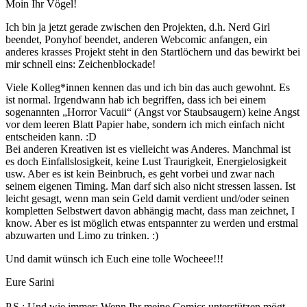
Moin Ihr Vögel!
Ich bin ja jetzt gerade zwischen den Projekten, d.h. Nerd Girl
beendet, Ponyhof beendet, anderen Webcomic anfangen, ein
anderes krasses Projekt steht in den Startlöchern und das bewirkt bei
mir schnell eins: Zeichenblockade!
Viele Kolleg*innen kennen das und ich bin das auch gewohnt. Es
ist normal. Irgendwann hab ich begriffen, dass ich bei einem
sogenannten „Horror Vacuii“ (Angst vor Staubsaugern) keine Angst
vor dem leeren Blatt Papier habe, sondern ich mich einfach nicht
entscheiden kann. :D
Bei anderen Kreativen ist es vielleicht was Anderes. Manchmal ist
es doch Einfallslosigkeit, keine Lust Traurigkeit, Energielosigkeit
usw. Aber es ist kein Beinbruch, es geht vorbei und zwar nach
seinem eigenen Timing. Man darf sich also nicht stressen lassen. Ist
leicht gesagt, wenn man sein Geld damit verdient und/oder seinen
kompletten Selbstwert davon abhängig macht, dass man zeichnet, I
know. Aber es ist möglich etwas entspannter zu werden und erstmal
abzuwarten und Limo zu trinken. :)
Und damit wünsch ich Euch eine tolle Wocheee!!!
Eure Sarini
P.S.: Und wie immer: Wenn Ihr meine Comics unterstützen mögt