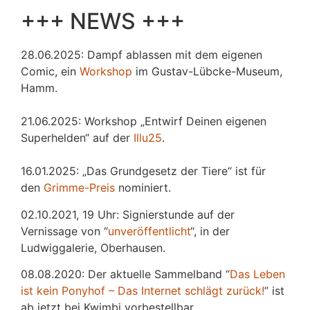
+++ NEWS +++
28.06.2025: Dampf ablassen mit dem eigenen
Comic, ein
Workshop
im Gustav-Lübcke-Museum,
Hamm.
21.06.2025: Workshop „Entwirf Deinen eigenen
Superhelden“ auf der
Illu25
.
16.01.2025: „Das Grundgesetz der Tiere“ ist für
den
Grimme-Preis
nominiert.
02.10.2021, 19 Uhr: Signierstunde auf der
Vernissage von “
unveröffentlicht
“, in der
Ludwiggalerie, Oberhausen.
08.08.2020: Der aktuelle Sammelband “
Das
L
eben
ist kein Ponyhof – Das Internet schlägt zurück!
” ist
ab jetzt bei Kwimbi vorbestellbar.