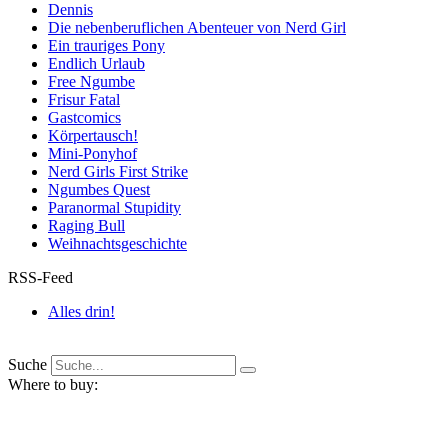
Dennis
Die nebenberuflichen Abenteuer von Nerd Girl
Ein trauriges Pony
Endlich Urlaub
Free Ngumbe
Frisur Fatal
Gastcomics
Körpertausch!
Mini-Ponyhof
Nerd Girls First Strike
Ngumbes Quest
Paranormal Stupidity
Raging Bull
Weihnachtsgeschichte
RSS-Feed
Alles drin!
Suche
Where to buy: