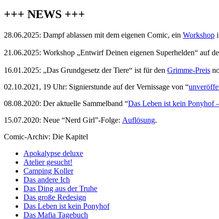
+++ NEWS +++
28.06.2025: Dampf ablassen mit dem eigenen Comic, ein
Workshop
i
21.06.2025: Workshop „Entwirf Deinen eigenen Superhelden“ auf d
16.01.2025: „Das Grundgesetz der Tiere“ ist für den
Grimme-Preis
no
02.10.2021, 19 Uhr: Signierstunde auf der Vernissage von “
unveröffe
08.08.2020: Der aktuelle Sammelband “
Das
L
eben
ist kein Ponyhof –
15.07.2020: Neue “Nerd Girl”-Folge:
Auflösung
.
Comic-Archiv: Die Kapitel
Apokalypse deluxe
Atelier gesucht!
Camping Koller
Das andere Ich
Das Ding aus der Truhe
Das große Redesign
Das Leben ist kein Ponyhof
Das Mafia Tagebuch