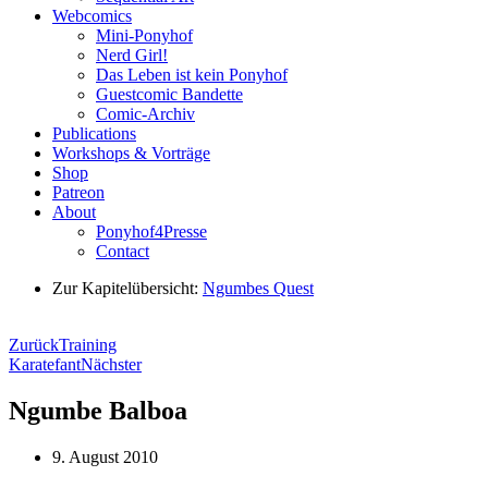
Webcomics
Mini-Ponyhof
Nerd Girl!
Das Leben ist kein Ponyhof
Guestcomic Bandette
Comic-Archiv
Publications
Workshops & Vorträge
Shop
Patreon
About
Ponyhof4Presse
Contact
Zur Kapitelübersicht:
Ngumbes Quest
Zurück
Training
Karatefant
Nächster
Ngumbe Balboa
9. August 2010