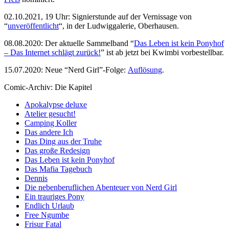
02.10.2021, 19 Uhr: Signierstunde auf der Vernissage von
“
unveröffentlicht
“, in der Ludwiggalerie, Oberhausen.
08.08.2020: Der aktuelle Sammelband “
Das
L
eben
ist kein Ponyhof
– Das Internet schlägt zurück!
” ist ab jetzt bei Kwimbi vorbestellbar.
15.07.2020: Neue “Nerd Girl”-Folge:
Auflösung
.
Comic-Archiv: Die Kapitel
Apokalypse deluxe
Atelier gesucht!
Camping Koller
Das andere Ich
Das Ding aus der Truhe
Das große Redesign
Das Leben ist kein Ponyhof
Das Mafia Tagebuch
Dennis
Die nebenberuflichen Abenteuer von Nerd Girl
Ein trauriges Pony
Endlich Urlaub
Free Ngumbe
Frisur Fatal