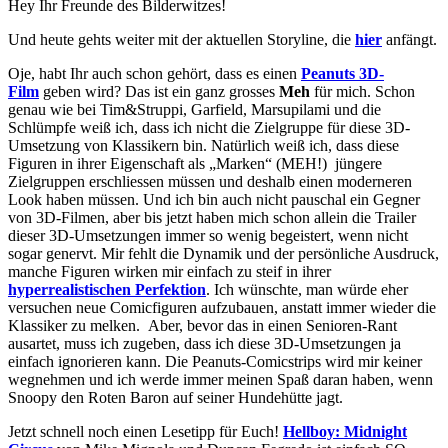
Hey Ihr Freunde des Bilderwitzes!
Und heute gehts weiter mit der aktuellen Storyline, die
hier
anfängt.
Oje, habt Ihr auch schon gehört, dass es einen
Peanuts 3D-
Film
geben wird? Das ist ein ganz grosses
Meh
für mich. Schon
genau wie bei Tim&Struppi, Garfield, Marsupilami und die
Schlümpfe weiß ich, dass ich nicht die Zielgruppe für diese 3D-
Umsetzung von Klassikern bin. Natürlich weiß ich, dass diese
Figuren in ihrer Eigenschaft als „Marken“ (MEH!) jüngere
Zielgruppen erschliessen müssen und deshalb einen moderneren
Look haben müssen. Und ich bin auch nicht pauschal ein Gegner
von 3D-Filmen, aber bis jetzt haben mich schon allein die Trailer
dieser 3D-Umsetzungen immer so wenig begeistert, wenn nicht
sogar genervt. Mir fehlt die Dynamik und der persönliche Ausdruck,
manche Figuren wirken mir einfach zu steif in ihrer
hyperrealistischen Perfektion
. Ich wünschte, man würde eher
versuchen neue Comicfiguren aufzubauen, anstatt immer wieder die
Klassiker zu melken. Aber, bevor das in einen Senioren-Rant
ausartet, muss ich zugeben, dass ich diese 3D-Umsetzungen ja
einfach ignorieren kann. Die Peanuts-Comicstrips wird mir keiner
wegnehmen und ich werde immer meinen Spaß daran haben, wenn
Snoopy den Roten Baron auf seiner Hundehütte jagt.
Jetzt schnell noch einen Lesetipp für Euch!
Hellboy: Midnight