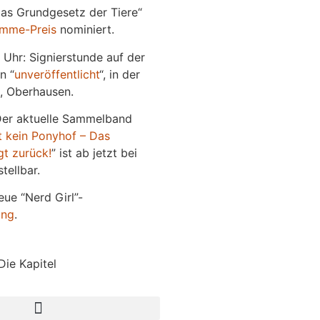
Das Grundgesetz der Tiere“
imme-Preis
nominiert.
 Uhr: Signierstunde auf der
n “
unveröffentlicht
“, in der
, Oberhausen.
Der aktuelle Sammelband
t kein Ponyhof – Das
gt zurück!
” ist ab jetzt bei
tellbar.
eue “Nerd Girl”-
ung
.
Die Kapitel