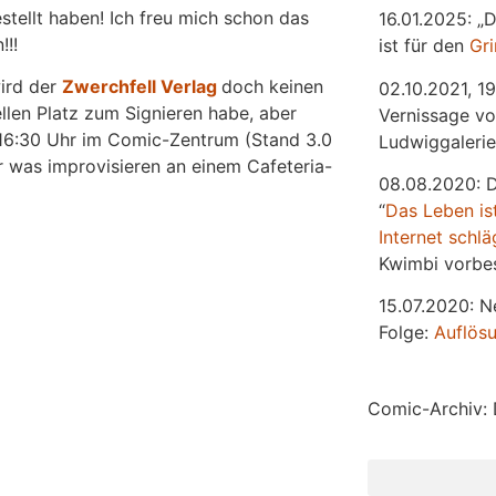
stellt haben! Ich freu mich schon das
16.01.2025: „
!!!
ist für den
Gr
wird der
Zwerchfell Verlag
doch keinen
02.10.2021, 19
ellen Platz zum Signieren habe, aber
Vernissage vo
b 16:30 Uhr im Comic-Zentrum (Stand 3.0
Ludwiggalerie
r was improvisieren an einem Cafeteria-
08.08.2020: 
“
Das
L
eben
is
Internet schlä
Kwimbi vorbes
15.07.2020: N
Folge:
Auflös
Comic-Archiv: 