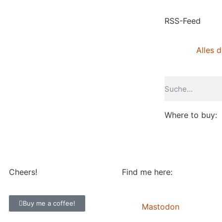
RSS-Feed
Alles d
Where to buy:
Cheers!
Find me here:
Buy me a coffee!
Mastodon