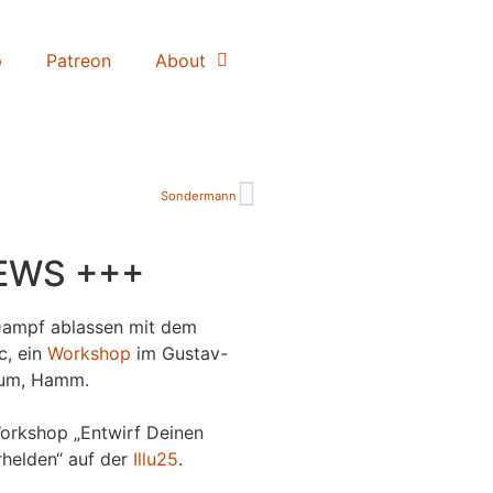
p
Patreon
About
Sondermann
EWS +++
Dampf ablassen mit dem
c, ein
Workshop
im Gustav-
um, Hamm.
orkshop „Entwirf Deinen
helden“ auf der
Illu25
.