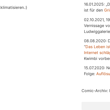
16.01.2025: „
limatisieren.:)
ist für den
Gr
02.10.2021, 19
Vernissage vo
Ludwiggalerie
08.08.2020: 
“
Das
L
eben
is
Internet schlä
Kwimbi vorbes
15.07.2020: N
Folge:
Auflös
Comic-Archiv: 