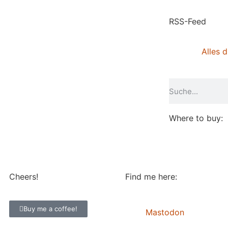
RSS-Feed
Alles d
Where to buy:
Cheers!
Find me here:
Buy me a coffee!
Mastodon