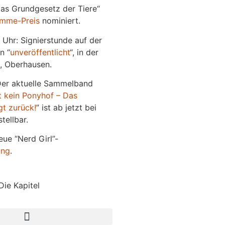
Das Grundgesetz der Tiere“
imme-Preis
nominiert.
 Uhr: Signierstunde auf der
n “
unveröffentlicht
“, in der
, Oberhausen.
Der aktuelle Sammelband
t kein Ponyhof – Das
gt zurück!
” ist ab jetzt bei
tellbar.
eue “Nerd Girl”-
ung
.
Die Kapitel