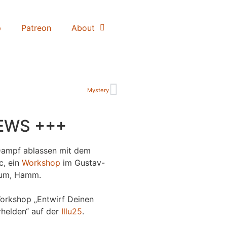
p
Patreon
About
Mystery
EWS +++
Dampf ablassen mit dem
c, ein
Workshop
im Gustav-
um, Hamm.
orkshop „Entwirf Deinen
helden“ auf der
Illu25
.