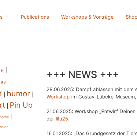
s
Publications
Workshops & Vorträge
Sho
|
ler
+++ NEWS +++
Das
28.06.2025: Dampf ablassen mit dem e
r
humor
|
|
Workshop
im Gustav-Lübcke-Museum,
rt
Pin Up
|
21.06.2025: Workshop „Entwirf Deinen 
|
horse
der
Illu25
.
|
color
16.01.2025: „Das Grundgesetz der Tiere