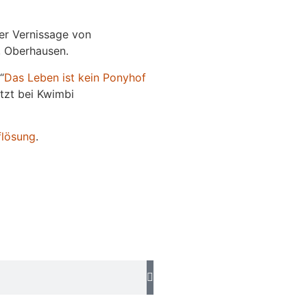
der Vernissage von
e, Oberhausen.
“
Das
L
eben
ist kein Ponyhof
jetzt bei Kwimbi
flösung
.