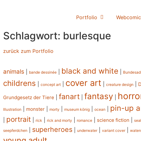
Portfolio
Webcomic
Schlagwort: burlesque
zurück zum Portfolio
black and white
animals
|
|
|
bande dessinée
Bundesad
cover art
childrens
|
|
|
|
concept art
creature design
horro
fantasy
fanart
|
|
|
Grundgesetz der Tiere
pin-up a
|
|
|
|
|
monster
Illustration
morty
museum könig
ocean
portrait
|
|
|
|
|
|
science fiction
rick
rick and morty
romance
sea
superheroes
|
|
|
|
seepferdchen
underwater
variant cover
water
young adult