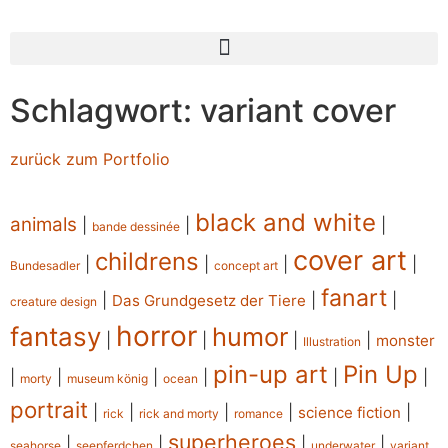
Schlagwort: variant cover
zurück zum Portfolio
black and white
animals
|
|
|
bande dessinée
cover art
childrens
|
|
|
|
Bundesadler
concept art
fanart
|
|
|
Das Grundgesetz der Tiere
creature design
horror
fantasy
humor
|
|
|
|
monster
Illustration
pin-up art
Pin Up
|
|
|
|
|
|
morty
museum könig
ocean
portrait
|
|
|
|
|
science fiction
rick
rick and morty
romance
superheroes
|
|
|
|
seahorse
seepferdchen
underwater
variant