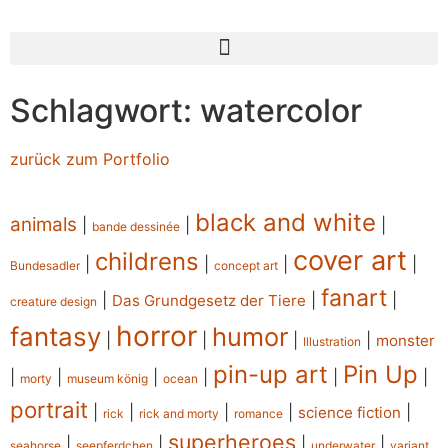
Schlagwort: watercolor
zurück zum Portfolio
black and white
animals
|
|
|
bande dessinée
cover art
childrens
|
|
|
|
Bundesadler
concept art
fanart
|
|
|
Das Grundgesetz der Tiere
creature design
horror
fantasy
humor
|
|
|
|
monster
Illustration
pin-up art
Pin Up
|
|
|
|
|
|
morty
museum könig
ocean
portrait
|
|
|
|
|
science fiction
rick
rick and morty
romance
superheroes
|
|
|
|
seahorse
seepferdchen
underwater
variant