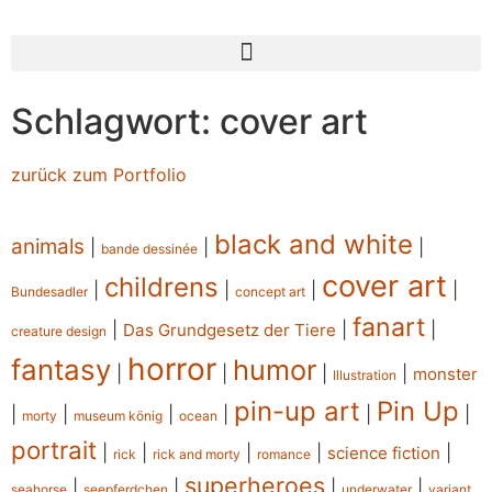
Schlagwort: cover art
zurück zum Portfolio
black and white
animals
|
|
|
bande dessinée
cover art
childrens
|
|
|
|
Bundesadler
concept art
fanart
|
|
|
Das Grundgesetz der Tiere
creature design
horror
fantasy
humor
|
|
|
|
monster
Illustration
pin-up art
Pin Up
|
|
|
|
|
|
morty
museum könig
ocean
portrait
|
|
|
|
|
science fiction
rick
rick and morty
romance
superheroes
|
|
|
|
seahorse
seepferdchen
underwater
variant