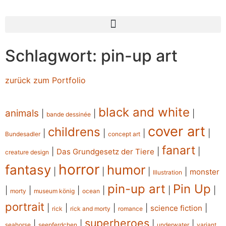
Schlagwort: pin-up art
zurück zum Portfolio
black and white
animals
|
|
|
bande dessinée
cover art
childrens
|
|
|
|
Bundesadler
concept art
fanart
|
|
|
Das Grundgesetz der Tiere
creature design
horror
fantasy
humor
|
|
|
|
monster
Illustration
pin-up art
Pin Up
|
|
|
|
|
|
morty
museum könig
ocean
portrait
|
|
|
|
|
science fiction
rick
rick and morty
romance
superheroes
|
|
|
|
seahorse
seepferdchen
underwater
variant