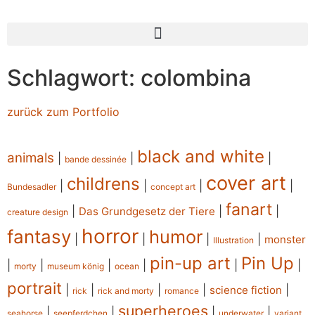
Schlagwort: colombina
zurück zum Portfolio
black and white
animals
|
|
|
bande dessinée
cover art
childrens
|
|
|
|
Bundesadler
concept art
fanart
|
|
|
Das Grundgesetz der Tiere
creature design
horror
fantasy
humor
|
|
|
|
monster
Illustration
pin-up art
Pin Up
|
|
|
|
|
|
morty
museum könig
ocean
portrait
|
|
|
|
|
science fiction
rick
rick and morty
romance
superheroes
|
|
|
|
seahorse
seepferdchen
underwater
variant