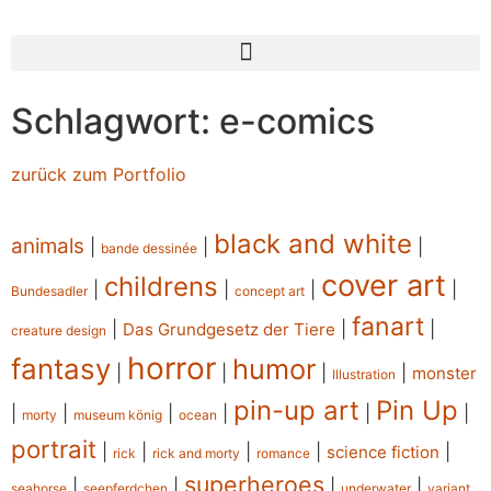
Schlagwort: e-comics
zurück zum Portfolio
black and white
animals
|
|
|
bande dessinée
cover art
childrens
|
|
|
|
Bundesadler
concept art
fanart
|
|
|
Das Grundgesetz der Tiere
creature design
horror
fantasy
humor
|
|
|
|
monster
Illustration
pin-up art
Pin Up
|
|
|
|
|
|
morty
museum könig
ocean
portrait
|
|
|
|
|
science fiction
rick
rick and morty
romance
superheroes
|
|
|
|
seahorse
seepferdchen
underwater
variant