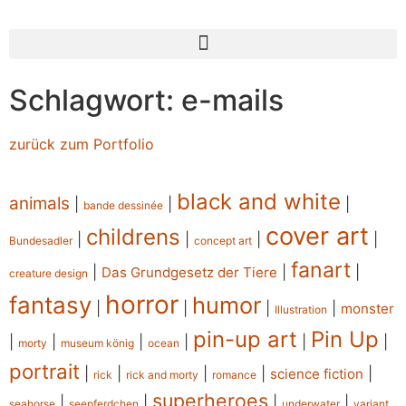
Schlagwort: e-mails
zurück zum Portfolio
black and white
animals
|
|
|
bande dessinée
cover art
childrens
|
|
|
|
Bundesadler
concept art
fanart
|
|
|
Das Grundgesetz der Tiere
creature design
horror
fantasy
humor
|
|
|
|
monster
Illustration
pin-up art
Pin Up
|
|
|
|
|
|
morty
museum könig
ocean
portrait
|
|
|
|
|
science fiction
rick
rick and morty
romance
superheroes
|
|
|
|
seahorse
seepferdchen
underwater
variant