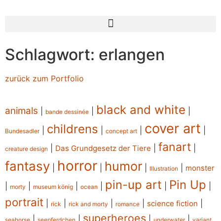
Schlagwort: erlangen
zurück zum Portfolio
black and white
animals
|
|
|
bande dessinée
cover art
childrens
|
|
|
|
Bundesadler
concept art
fanart
|
|
|
Das Grundgesetz der Tiere
creature design
horror
fantasy
humor
|
|
|
|
monster
Illustration
pin-up art
Pin Up
|
|
|
|
|
|
morty
museum könig
ocean
portrait
|
|
|
|
|
science fiction
rick
rick and morty
romance
superheroes
|
|
|
|
seahorse
seepferdchen
underwater
variant