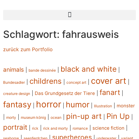
Schlagwort: fahrausweis
zurück zum Portfolio
black and white
animals
|
|
|
bande dessinée
cover art
childrens
|
|
|
|
Bundesadler
concept art
fanart
|
|
|
Das Grundgesetz der Tiere
creature design
horror
fantasy
humor
|
|
|
|
monster
Illustration
pin-up art
Pin Up
|
|
|
|
|
|
morty
museum könig
ocean
portrait
|
|
|
|
|
science fiction
rick
rick and morty
romance
superheroes
|
|
|
|
seahorse
seepferdchen
underwater
variant