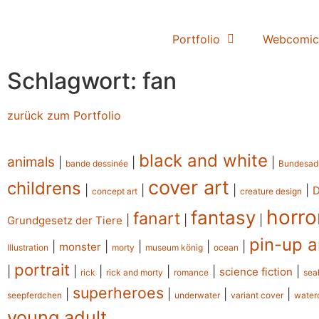
Portfolio
Webcomic
Schlagwort: fan
zurück zum Portfolio
black and white
animals
|
|
|
bande dessinée
Bundesad
cover art
childrens
|
|
|
|
concept art
creature design
horro
fantasy
fanart
|
|
|
Grundgesetz der Tiere
pin-up a
|
|
|
|
|
monster
Illustration
morty
museum könig
ocean
portrait
|
|
|
|
|
|
science fiction
rick
rick and morty
romance
sea
superheroes
|
|
|
|
seepferdchen
underwater
variant cover
water
young adult