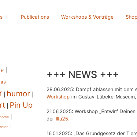
s
Publications
Workshops & Vorträge
Sho
|
ler
+++ NEWS +++
Das
28.06.2025: Dampf ablassen mit dem e
r
humor
|
|
Workshop
im Gustav-Lübcke-Museum,
rt
Pin Up
|
21.06.2025: Workshop „Entwirf Deinen 
|
horse
der
Illu25
.
|
color
16.01.2025: „Das Grundgesetz der Tiere