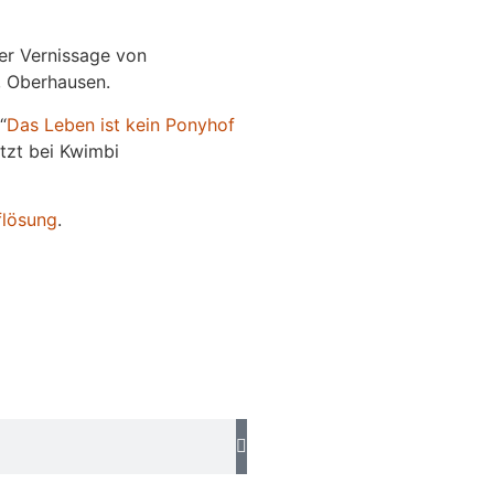
der Vernissage von
e, Oberhausen.
“
Das
L
eben
ist kein Ponyhof
jetzt bei Kwimbi
flösung
.