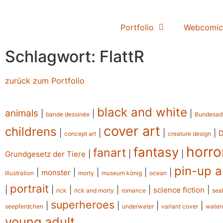
Portfolio
Webcomic
Schlagwort: FlattR
zurück zum Portfolio
black and white
animals
|
|
|
bande dessinée
Bundesad
cover art
childrens
|
|
|
|
concept art
creature design
horro
fantasy
fanart
|
|
|
Grundgesetz der Tiere
pin-up a
|
|
|
|
|
monster
Illustration
morty
museum könig
ocean
portrait
|
|
|
|
|
|
science fiction
rick
rick and morty
romance
sea
superheroes
|
|
|
|
seepferdchen
underwater
variant cover
water
young adult