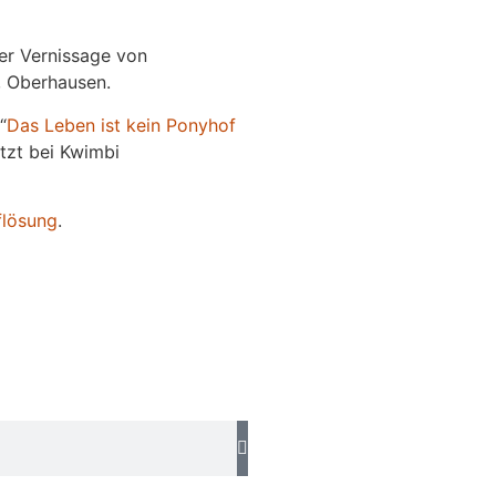
der Vernissage von
e, Oberhausen.
“
Das
L
eben
ist kein Ponyhof
jetzt bei Kwimbi
flösung
.