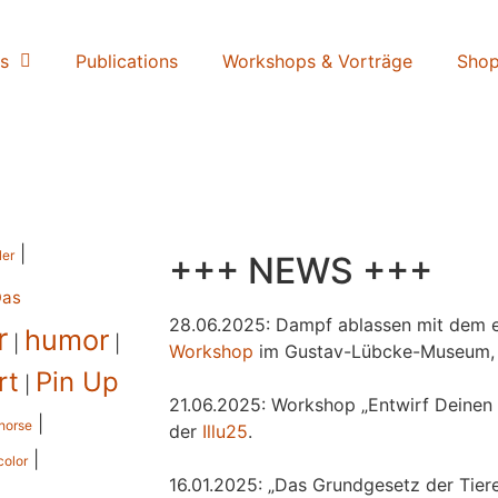
s
Publications
Workshops & Vorträge
Sho
|
ler
+++ NEWS +++
Das
28.06.2025: Dampf ablassen mit dem e
r
humor
|
|
Workshop
im Gustav-Lübcke-Museum,
rt
Pin Up
|
21.06.2025: Workshop „Entwirf Deinen 
|
horse
der
Illu25
.
|
color
16.01.2025: „Das Grundgesetz der Tiere