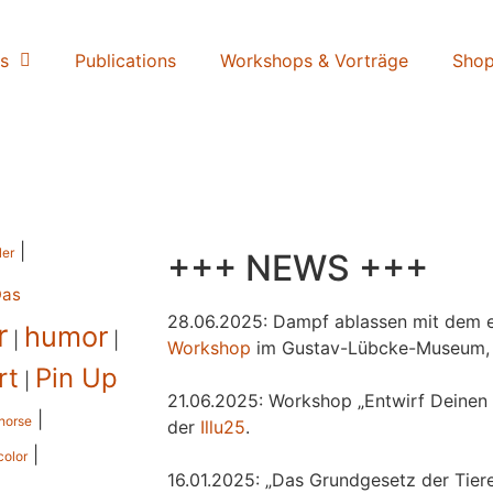
s
Publications
Workshops & Vorträge
Sho
|
ler
+++ NEWS +++
Das
28.06.2025: Dampf ablassen mit dem e
r
humor
|
|
Workshop
im Gustav-Lübcke-Museum,
rt
Pin Up
|
21.06.2025: Workshop „Entwirf Deinen 
|
horse
der
Illu25
.
|
color
16.01.2025: „Das Grundgesetz der Tiere