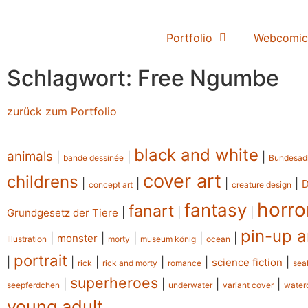
Portfolio
Webcomic
Schlagwort: Free Ngumbe
zurück zum Portfolio
black and white
animals
|
|
|
bande dessinée
Bundesad
cover art
childrens
|
|
|
|
concept art
creature design
horro
fantasy
fanart
|
|
|
Grundgesetz der Tiere
pin-up a
|
|
|
|
|
monster
Illustration
morty
museum könig
ocean
portrait
|
|
|
|
|
|
science fiction
rick
rick and morty
romance
sea
superheroes
|
|
|
|
seepferdchen
underwater
variant cover
water
young adult