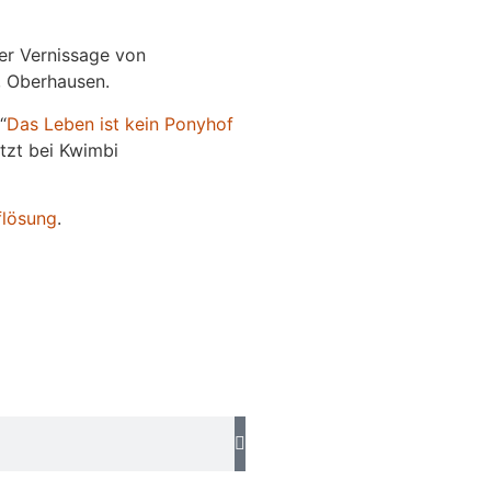
der Vernissage von
e, Oberhausen.
“
Das
L
eben
ist kein Ponyhof
jetzt bei Kwimbi
flösung
.