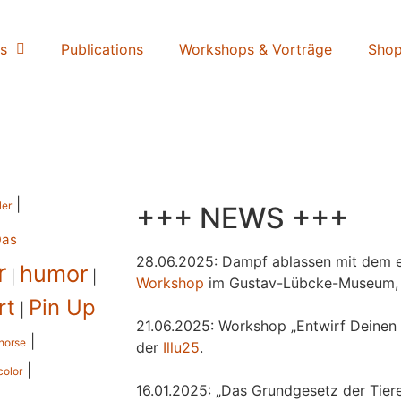
s
Publications
Workshops & Vorträge
Sho
|
ler
+++ NEWS +++
Das
28.06.2025: Dampf ablassen mit dem e
r
humor
|
|
Workshop
im Gustav-Lübcke-Museum,
rt
Pin Up
|
21.06.2025: Workshop „Entwirf Deinen 
|
horse
der
Illu25
.
|
color
16.01.2025: „Das Grundgesetz der Tiere