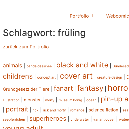
Portfolio
Webcomic
Schlagwort: früling
zurück zum Portfolio
black and white
animals
|
|
|
bande dessinée
Bundesad
cover art
childrens
|
|
|
|
concept art
creature design
horro
fantasy
fanart
|
|
|
Grundgesetz der Tiere
pin-up a
|
|
|
|
|
monster
Illustration
morty
museum könig
ocean
portrait
|
|
|
|
|
|
science fiction
rick
rick and morty
romance
sea
superheroes
|
|
|
|
seepferdchen
underwater
variant cover
water
young adult