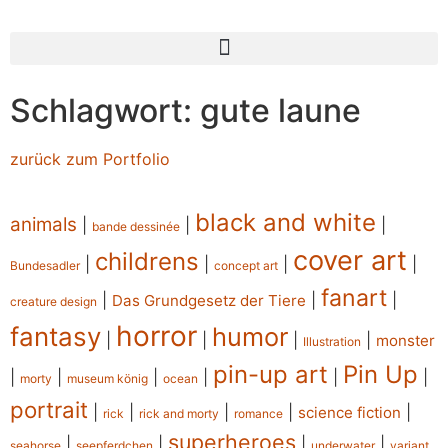
Schlagwort: gute laune
zurück zum Portfolio
black and white
animals
|
|
|
bande dessinée
cover art
childrens
|
|
|
|
Bundesadler
concept art
fanart
|
|
|
Das Grundgesetz der Tiere
creature design
horror
fantasy
humor
|
|
|
|
monster
Illustration
pin-up art
Pin Up
|
|
|
|
|
|
morty
museum könig
ocean
portrait
|
|
|
|
|
science fiction
rick
rick and morty
romance
superheroes
|
|
|
|
seahorse
seepferdchen
underwater
variant