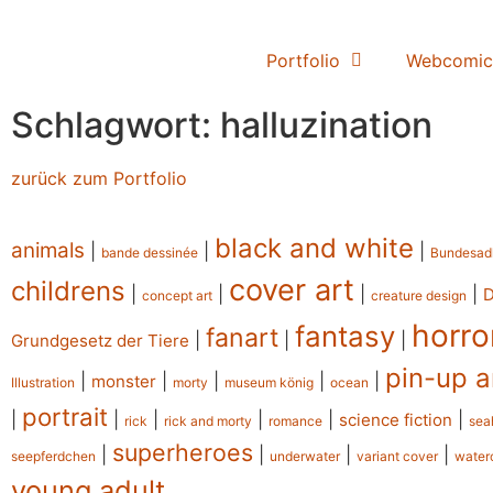
Portfolio
Webcomic
Schlagwort: halluzination
zurück zum Portfolio
black and white
animals
|
|
|
bande dessinée
Bundesad
cover art
childrens
|
|
|
|
concept art
creature design
horro
fantasy
fanart
|
|
|
Grundgesetz der Tiere
pin-up a
|
|
|
|
|
monster
Illustration
morty
museum könig
ocean
portrait
|
|
|
|
|
|
science fiction
rick
rick and morty
romance
sea
superheroes
|
|
|
|
seepferdchen
underwater
variant cover
water
young adult