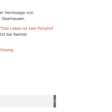
der Vernissage von
e, Oberhausen.
“
Das
L
eben
ist kein Ponyhof
jetzt bei Kwimbi
flösung
.