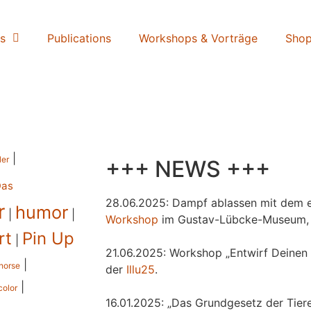
s
Publications
Workshops & Vorträge
Sho
|
ler
+++ NEWS +++
Das
28.06.2025: Dampf ablassen mit dem e
r
humor
|
|
Workshop
im Gustav-Lübcke-Museum,
rt
Pin Up
|
21.06.2025: Workshop „Entwirf Deinen 
|
horse
der
Illu25
.
|
color
16.01.2025: „Das Grundgesetz der Tiere