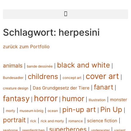
Schlagwort: herpesini
zurück zum Portfolio
black and white
animals
|
|
|
bande dessinée
cover art
childrens
|
|
|
|
Bundesadler
concept art
fanart
|
|
|
Das Grundgesetz der Tiere
creature design
horror
fantasy
humor
|
|
|
|
monster
Illustration
pin-up art
Pin Up
|
|
|
|
|
|
morty
museum könig
ocean
portrait
|
|
|
|
|
science fiction
rick
rick and morty
romance
superheroes
|
|
|
|
seahorse
seepferdchen
underwater
variant