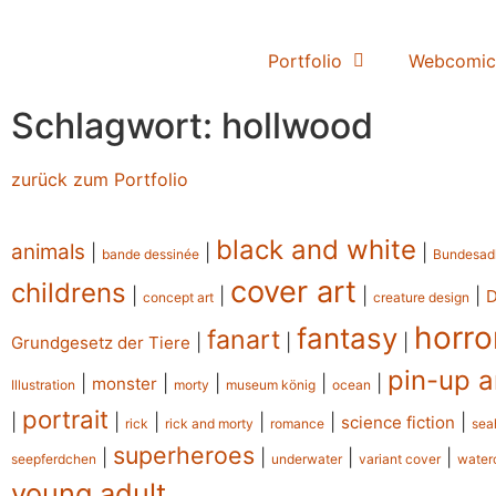
Portfolio
Webcomic
Schlagwort: hollwood
zurück zum Portfolio
black and white
animals
|
|
|
bande dessinée
Bundesad
cover art
childrens
|
|
|
|
concept art
creature design
horro
fantasy
fanart
|
|
|
Grundgesetz der Tiere
pin-up a
|
|
|
|
|
monster
Illustration
morty
museum könig
ocean
portrait
|
|
|
|
|
|
science fiction
rick
rick and morty
romance
sea
superheroes
|
|
|
|
seepferdchen
underwater
variant cover
water
young adult