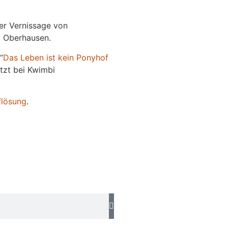
der Vernissage von
e, Oberhausen.
“
Das
L
eben
ist kein Ponyhof
jetzt bei Kwimbi
flösung
.