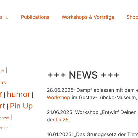
s
Publications
Workshops & Vorträge
Sho
|
ler
+++ NEWS +++
Das
28.06.2025: Dampf ablassen mit dem e
r
humor
|
|
Workshop
im Gustav-Lübcke-Museum,
rt
Pin Up
|
21.06.2025: Workshop „Entwirf Deinen 
|
horse
der
Illu25
.
|
color
16.01.2025: „Das Grundgesetz der Tiere