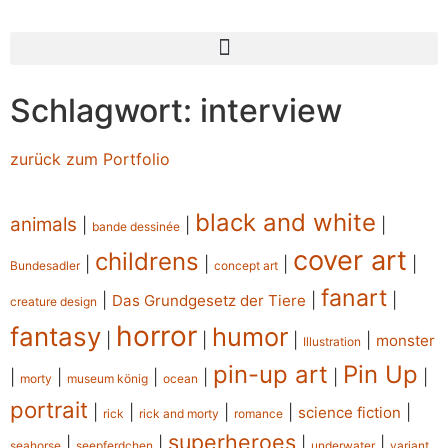
Schlagwort: interview
zurück zum Portfolio
black and white
animals
|
|
|
bande dessinée
cover art
childrens
|
|
|
|
Bundesadler
concept art
fanart
|
|
|
Das Grundgesetz der Tiere
creature design
horror
fantasy
humor
|
|
|
|
monster
Illustration
pin-up art
Pin Up
|
|
|
|
|
|
morty
museum könig
ocean
portrait
|
|
|
|
|
science fiction
rick
rick and morty
romance
superheroes
|
|
|
|
seahorse
seepferdchen
underwater
variant