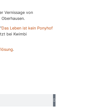
der Vernissage von
e, Oberhausen.
“
Das
L
eben
ist kein Ponyhof
jetzt bei Kwimbi
flösung
.