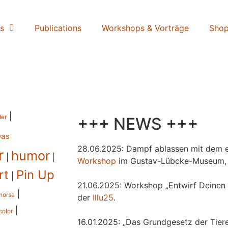
s
Publications
Workshops & Vorträge
Sho
|
ler
+++ NEWS +++
Das
28.06.2025: Dampf ablassen mit dem e
r
humor
|
|
Workshop
im Gustav-Lübcke-Museum,
rt
Pin Up
|
21.06.2025: Workshop „Entwirf Deinen 
|
horse
der
Illu25
.
|
color
16.01.2025: „Das Grundgesetz der Tiere