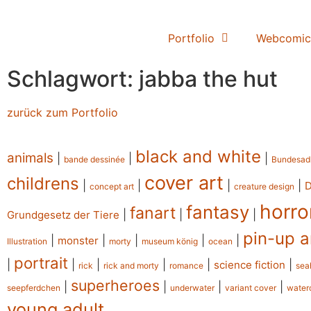
Portfolio
Webcomic
Schlagwort: jabba the hut
zurück zum Portfolio
black and white
animals
|
|
|
bande dessinée
Bundesad
cover art
childrens
|
|
|
|
concept art
creature design
horro
fantasy
fanart
|
|
|
Grundgesetz der Tiere
pin-up a
|
|
|
|
|
monster
Illustration
morty
museum könig
ocean
portrait
|
|
|
|
|
|
science fiction
rick
rick and morty
romance
sea
superheroes
|
|
|
|
seepferdchen
underwater
variant cover
water
young adult