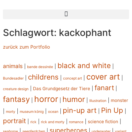
Schlagwort: kackophant
zurück zum Portfolio
black and white
animals
|
|
|
bande dessinée
cover art
childrens
|
|
|
|
Bundesadler
concept art
fanart
|
|
|
Das Grundgesetz der Tiere
creature design
horror
fantasy
humor
|
|
|
|
monster
Illustration
pin-up art
Pin Up
|
|
|
|
|
|
morty
museum könig
ocean
portrait
|
|
|
|
|
science fiction
rick
rick and morty
romance
superheroes
|
|
|
|
seahorse
seepferdchen
underwater
variant