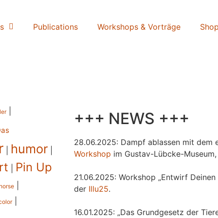
s
Publications
Workshops & Vorträge
Sho
|
ler
+++ NEWS +++
Das
28.06.2025: Dampf ablassen mit dem e
r
humor
|
|
Workshop
im Gustav-Lübcke-Museum,
rt
Pin Up
|
21.06.2025: Workshop „Entwirf Deinen 
|
horse
der
Illu25
.
|
color
16.01.2025: „Das Grundgesetz der Tiere