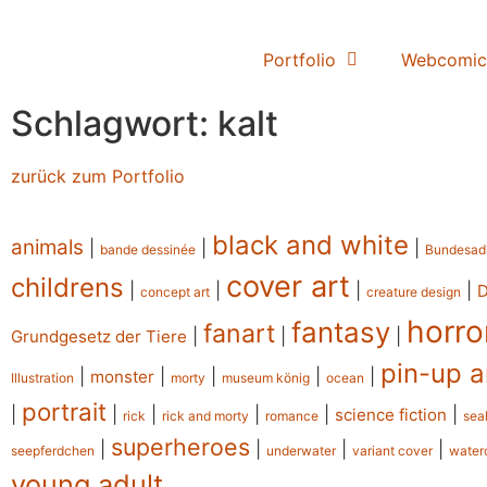
Portfolio
Webcomic
Schlagwort: kalt
zurück zum Portfolio
black and white
animals
|
|
|
bande dessinée
Bundesad
cover art
childrens
|
|
|
|
concept art
creature design
horro
fantasy
fanart
|
|
|
Grundgesetz der Tiere
pin-up a
|
|
|
|
|
monster
Illustration
morty
museum könig
ocean
portrait
|
|
|
|
|
|
science fiction
rick
rick and morty
romance
sea
superheroes
|
|
|
|
seepferdchen
underwater
variant cover
water
young adult