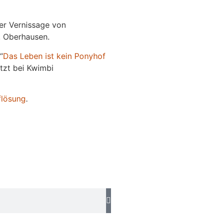
der Vernissage von
e, Oberhausen.
“
Das
L
eben
ist kein Ponyhof
jetzt bei Kwimbi
flösung
.