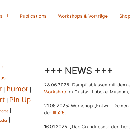
s
Publications
Workshops & Vorträge
Sho
|
ler
+++ NEWS +++
Das
28.06.2025: Dampf ablassen mit dem e
r
humor
|
|
Workshop
im Gustav-Lübcke-Museum,
rt
Pin Up
|
21.06.2025: Workshop „Entwirf Deinen 
|
horse
der
Illu25
.
|
color
16.01.2025: „Das Grundgesetz der Tiere