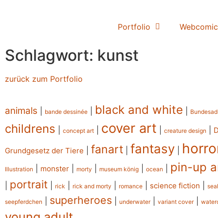
Portfolio
Webcomic
Schlagwort: kunst
zurück zum Portfolio
black and white
animals
|
|
|
bande dessinée
Bundesad
cover art
childrens
|
|
|
|
concept art
creature design
horro
fantasy
fanart
|
|
|
Grundgesetz der Tiere
pin-up a
|
|
|
|
|
monster
Illustration
morty
museum könig
ocean
portrait
|
|
|
|
|
|
science fiction
rick
rick and morty
romance
sea
superheroes
|
|
|
|
seepferdchen
underwater
variant cover
water
young adult