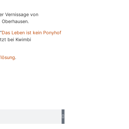
der Vernissage von
e, Oberhausen.
“
Das
L
eben
ist kein Ponyhof
jetzt bei Kwimbi
flösung
.