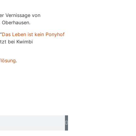
der Vernissage von
e, Oberhausen.
“
Das
L
eben
ist kein Ponyhof
jetzt bei Kwimbi
flösung
.