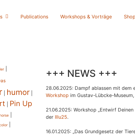
s
Publications
Workshops & Vorträge
Sho
|
ler
+++ NEWS +++
Das
28.06.2025: Dampf ablassen mit dem e
r
humor
|
|
Workshop
im Gustav-Lübcke-Museum,
rt
Pin Up
|
21.06.2025: Workshop „Entwirf Deinen 
|
horse
der
Illu25
.
|
color
16.01.2025: „Das Grundgesetz der Tiere