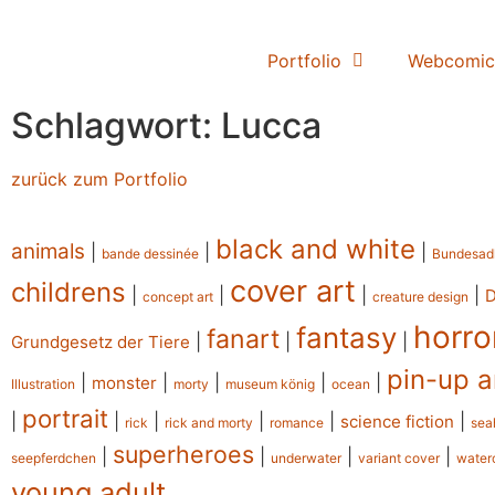
Portfolio
Webcomic
Schlagwort: Lucca
zurück zum Portfolio
black and white
animals
|
|
|
bande dessinée
Bundesad
cover art
childrens
|
|
|
|
concept art
creature design
horro
fantasy
fanart
|
|
|
Grundgesetz der Tiere
pin-up a
|
|
|
|
|
monster
Illustration
morty
museum könig
ocean
portrait
|
|
|
|
|
|
science fiction
rick
rick and morty
romance
sea
superheroes
|
|
|
|
seepferdchen
underwater
variant cover
water
young adult