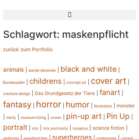
Schlagwort: maskenpflicht
zurück zum Portfolio
black and white
animals
|
|
|
bande dessinée
cover art
childrens
|
|
|
|
Bundesadler
concept art
fanart
|
|
|
Das Grundgesetz der Tiere
creature design
horror
fantasy
humor
|
|
|
|
monster
Illustration
pin-up art
Pin Up
|
|
|
|
|
|
morty
museum könig
ocean
portrait
|
|
|
|
|
science fiction
rick
rick and morty
romance
superheroes
|
|
|
|
seahorse
seepferdchen
underwater
variant