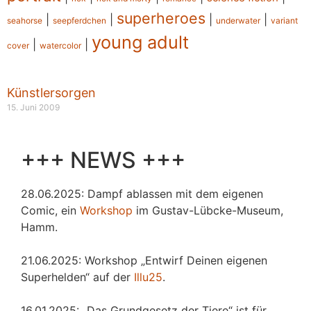
superheroes
|
|
|
|
seahorse
seepferdchen
underwater
variant
young adult
|
|
cover
watercolor
Künstlersorgen
15. Juni 2009
+++ NEWS +++
28.06.2025: Dampf ablassen mit dem eigenen
Comic, ein
Workshop
im Gustav-Lübcke-Museum,
Hamm.
21.06.2025: Workshop „Entwirf Deinen eigenen
Superhelden“ auf der
Illu25
.
16.01.2025: „Das Grundgesetz der Tiere“ ist für