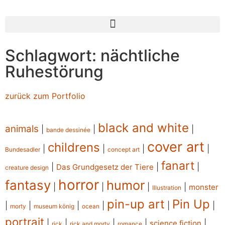
Schlagwort: nächtliche
Ruhestörung
zurück zum Portfolio
black and white
animals
|
|
|
bande dessinée
cover art
childrens
|
|
|
|
Bundesadler
concept art
fanart
|
|
|
Das Grundgesetz der Tiere
creature design
horror
fantasy
humor
|
|
|
|
monster
Illustration
pin-up art
Pin Up
|
|
|
|
|
|
morty
museum könig
ocean
portrait
|
|
|
|
|
science fiction
rick
rick and morty
romance