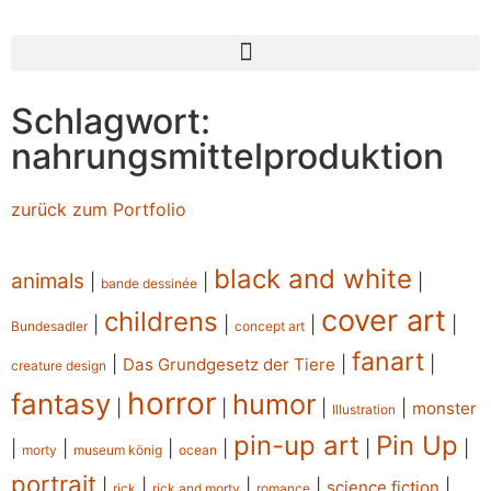
Schlagwort:
nahrungsmittelproduktion
zurück zum Portfolio
black and white
animals
|
|
|
bande dessinée
cover art
childrens
|
|
|
|
Bundesadler
concept art
fanart
|
|
|
Das Grundgesetz der Tiere
creature design
horror
fantasy
humor
|
|
|
|
monster
Illustration
pin-up art
Pin Up
|
|
|
|
|
|
morty
museum könig
ocean
portrait
|
|
|
|
|
science fiction
rick
rick and morty
romance