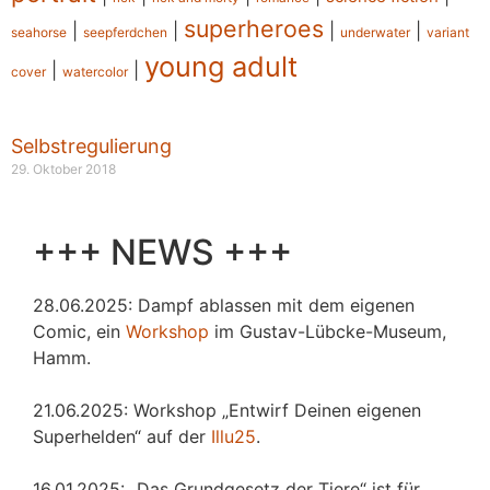
superheroes
|
|
|
|
seahorse
seepferdchen
underwater
variant
young adult
|
|
cover
watercolor
Selbstregulierung
29. Oktober 2018
+++ NEWS +++
28.06.2025: Dampf ablassen mit dem eigenen
Comic, ein
Workshop
im Gustav-Lübcke-Museum,
Hamm.
21.06.2025: Workshop „Entwirf Deinen eigenen
Superhelden“ auf der
Illu25
.
16.01.2025: „Das Grundgesetz der Tiere“ ist für