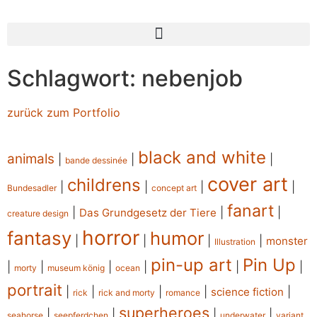
Schlagwort: nebenjob
zurück zum Portfolio
black and white
animals
|
|
|
bande dessinée
cover art
childrens
|
|
|
|
Bundesadler
concept art
fanart
|
|
|
Das Grundgesetz der Tiere
creature design
horror
fantasy
humor
|
|
|
|
monster
Illustration
pin-up art
Pin Up
|
|
|
|
|
|
morty
museum könig
ocean
portrait
|
|
|
|
|
science fiction
rick
rick and morty
romance
superheroes
|
|
|
|
seahorse
seepferdchen
underwater
variant