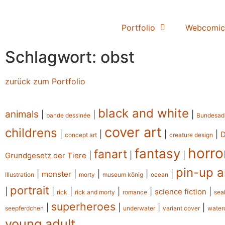
Portfolio
Webcomic
Schlagwort: obst
zurück zum Portfolio
black and white
animals
|
|
|
bande dessinée
Bundesad
cover art
childrens
|
|
|
|
concept art
creature design
horro
fantasy
fanart
|
|
|
Grundgesetz der Tiere
pin-up a
|
|
|
|
|
monster
Illustration
morty
museum könig
ocean
portrait
|
|
|
|
|
|
science fiction
rick
rick and morty
romance
sea
superheroes
|
|
|
|
seepferdchen
underwater
variant cover
water
young adult