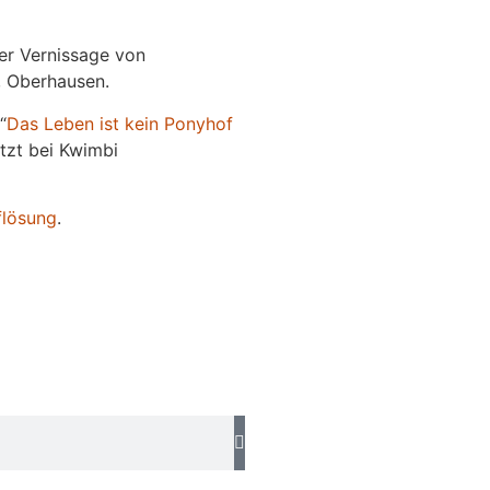
der Vernissage von
e, Oberhausen.
“
Das
L
eben
ist kein Ponyhof
jetzt bei Kwimbi
flösung
.