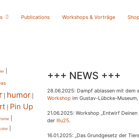
s
Publications
Workshops & Vorträge
Sho
|
ler
+++ NEWS +++
Das
28.06.2025: Dampf ablassen mit dem e
r
humor
|
|
Workshop
im Gustav-Lübcke-Museum,
rt
Pin Up
|
21.06.2025: Workshop „Entwirf Deinen 
|
horse
der
Illu25
.
|
color
16.01.2025: „Das Grundgesetz der Tiere