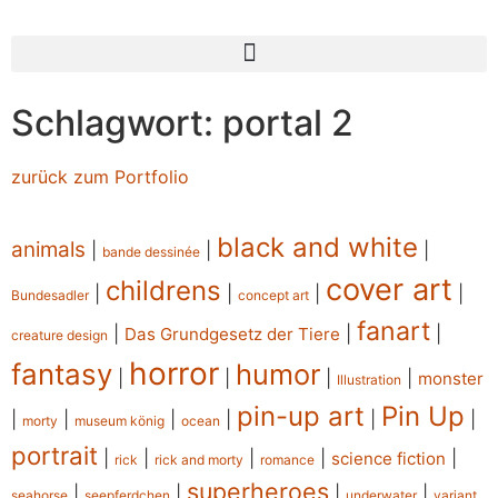
Schlagwort: portal 2
zurück zum Portfolio
black and white
animals
|
|
|
bande dessinée
cover art
childrens
|
|
|
|
Bundesadler
concept art
fanart
|
|
|
Das Grundgesetz der Tiere
creature design
horror
fantasy
humor
|
|
|
|
monster
Illustration
pin-up art
Pin Up
|
|
|
|
|
|
morty
museum könig
ocean
portrait
|
|
|
|
|
science fiction
rick
rick and morty
romance
superheroes
|
|
|
|
seahorse
seepferdchen
underwater
variant