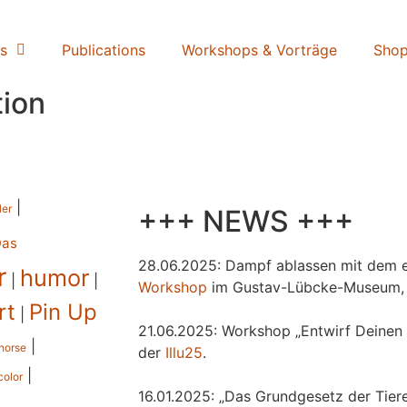
s
Publications
Workshops & Vorträge
Sho
tion
|
ler
+++ NEWS +++
Das
28.06.2025: Dampf ablassen mit dem e
r
humor
|
|
Workshop
im Gustav-Lübcke-Museum,
rt
Pin Up
|
21.06.2025: Workshop „Entwirf Deinen 
|
horse
der
Illu25
.
|
color
16.01.2025: „Das Grundgesetz der Tiere