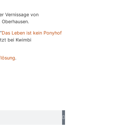
der Vernissage von
e, Oberhausen.
“
Das
L
eben
ist kein Ponyhof
jetzt bei Kwimbi
flösung
.