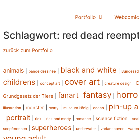
Portfolio
Webcomic
Schlagwort: red dead reemp
zurück zum Portfolio
black and white
animals
|
|
|
bande dessinée
Bundesad
cover art
childrens
|
|
|
|
concept art
creature design
horro
fantasy
fanart
|
|
|
Grundgesetz der Tiere
pin-up a
|
|
|
|
|
monster
Illustration
morty
museum könig
ocean
portrait
|
|
|
|
|
|
science fiction
rick
rick and morty
romance
sea
superheroes
|
|
|
|
seepferdchen
underwater
variant cover
water
young adult