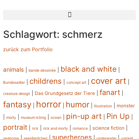
Schlagwort: schmerz
zurück zum Portfolio
black and white
animals
|
|
|
bande dessinée
cover art
childrens
|
|
|
|
Bundesadler
concept art
fanart
|
|
|
Das Grundgesetz der Tiere
creature design
horror
fantasy
humor
|
|
|
|
monster
Illustration
pin-up art
Pin Up
|
|
|
|
|
|
morty
museum könig
ocean
portrait
|
|
|
|
|
science fiction
rick
rick and morty
romance
superheroes
|
|
|
|
seahorse
seepferdchen
underwater
variant